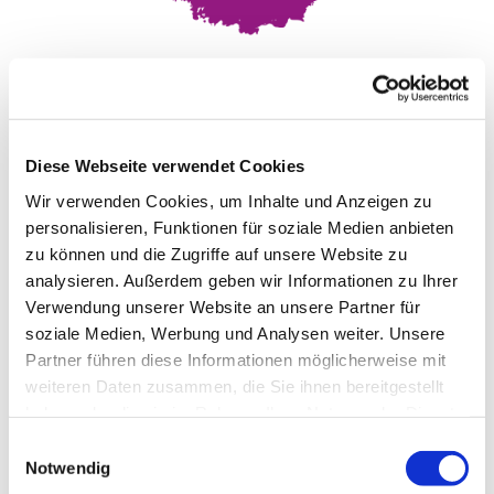
Sie möchten für unsere
Diese Webseite verwendet Cookies
KonfiZeit spenden?
Wir verwenden Cookies, um Inhalte und Anzeigen zu
personalisieren, Funktionen für soziale Medien anbieten
Darüber freuen wir
zu können und die Zugriffe auf unsere Website zu
uns sehr!
analysieren. Außerdem geben wir Informationen zu Ihrer
Verwendung unserer Website an unsere Partner für
soziale Medien, Werbung und Analysen weiter. Unsere
Um unsere KonfiZeit und die
Partner führen diese Informationen möglicherweise mit
Konfirmand:innen zu unterstützen können
weiteren Daten zusammen, die Sie ihnen bereitgestellt
Sie entweder das Spendenkonto unserer
haben oder die sie im Rahmen Ihrer Nutzung der Dienste
Gemeinde nutzen und als Stichwort
gesammelt haben.
Einwilligungsauswahl
"KonfiZeit" angeben.
Notwendig