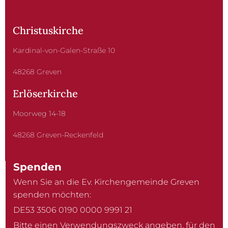
Christuskirche
Kardinal-von-Galen-Straße 10
48268 Greven
Erlöserkirche
Moorweg 14-18
48268 Greven-Reckenfeld
Spenden
Wenn Sie an die Ev. Kirchengemeinde Greven
spenden möchten:
DE53 3506 0190 0000 9991 21
Bitte einen Verwendungszweck angeben, für den