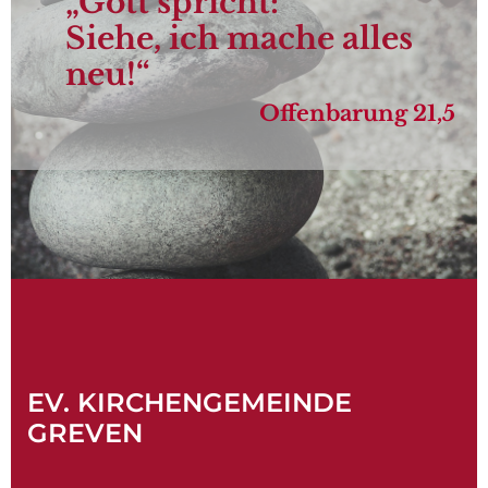
„Gott spricht:
Siehe, ich mache alles
neu!“
Offenbarung 21,5
EV. KIRCHENGEMEINDE
GREVEN