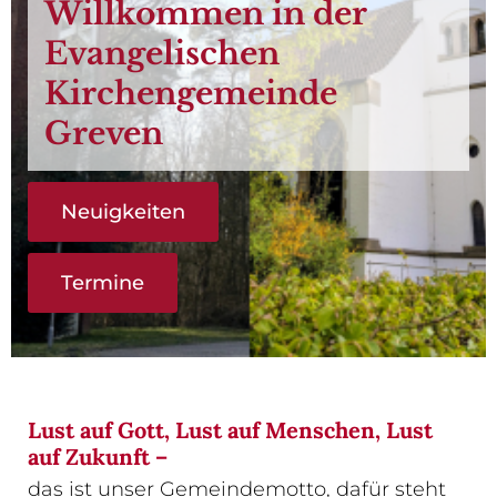
Willkommen in der
Evangelischen
Kirchengemeinde
Greven
Neuigkeiten
Termine
Lust auf Gott, Lust auf Menschen, Lust
auf Zukunft –
das ist unser Gemeindemotto, dafür steht