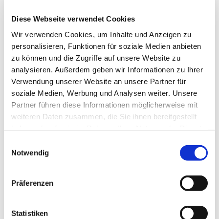
unserer Gemeinde
Diese Webseite verwendet Cookies
Wir verwenden Cookies, um Inhalte und Anzeigen zu
Seit über 25 Jahren schlagen wir mit der
personalisieren, Funktionen für soziale Medien anbieten
Veranstaltungsreihe „Christuskirche
zu können und die Zugriffe auf unsere Website zu
Sonntag 18 Uhr“ eine Brücke zwischen
analysieren. Außerdem geben wir Informationen zu Ihrer
Kirche und Kultur. Konzerte, Lesungen,
Kabarett, Vorträge u.v.m. finden in
Verwendung unserer Website an unsere Partner für
lockeren Abständen statt. Darüber
soziale Medien, Werbung und Analysen weiter. Unsere
hinaus findet alle zwei Jahre am
Partner führen diese Informationen möglicherweise mit
Pfingstsonntag unsere „Nacht der
weiteren Daten zusammen, die Sie ihnen bereitgestellt
offenen Christuskirche“ statt. Geprägt
haben oder die sie im Rahmen Ihrer Nutzung der Dienste
wird diese Kirchennacht durch
gesammelt haben.
Einwilligungsauswahl
Gespräche, Darbietungen lokaler
Notwendig
Künstlerinnen und Künstler,
gemeinsames Essen, und von Grevener
Prominenten, die von ihrem Glauben
Präferenzen
erzählen. In der Nacht der offenen
Kirche erleben alle Grevenerinnen und
Grevener pfingstliche Gemeinschaft
Statistiken