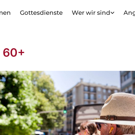
men
Gottesdienste
Wer wir sind
An
f 60+