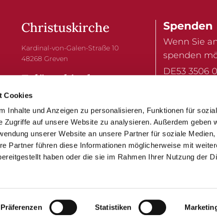
Christuskirche
Spenden
Wenn Sie an
Kardinal-von-Galen-Straße 10
spenden mö
48268 Greven
DE53 3506 0
Erlöserkirche
Bitte einen
t Cookies
Moorweg 14-18
Ihre Spende
48268 Greven-Reckenfeld
 Inhalte und Anzeigen zu personalisieren, Funktionen für sozia
e Zugriffe auf unsere Website zu analysieren. Außerdem geben w
rwendung unserer Website an unsere Partner für soziale Medien
re Partner führen diese Informationen möglicherweise mit weite
ereitgestellt haben oder die sie im Rahmen Ihrer Nutzung der D
Impressum
ChurchDesk-Login
Präferenzen
Statistiken
Marketin