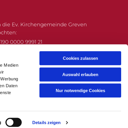
 die Ev. Kirchengemeinde Greven
chten:
190 0000 9991 21
 Verwendungszweck angeben, für den
Cookies zulassen
 gedacht ist. Danke!
le Medien
ir
Auswahl erlauben
, Werbung
ren Daten
Nur notwendige Cookies
ienste
g
Details zeigen