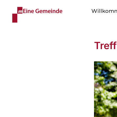
Willkom
Tref