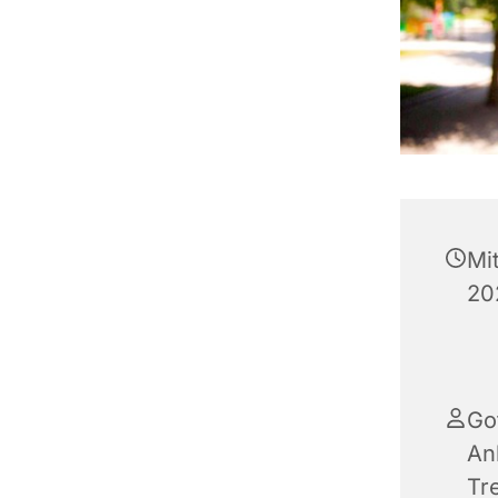
Mi
20
Go
An
Tr