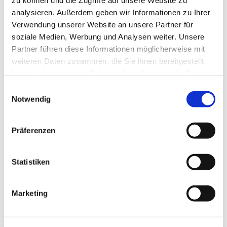
zu können und die Zugriffe auf unsere Website zu
Das ist ein besonderer Gottesdienst. Wir feiern
analysieren. Außerdem geben wir Informationen zu Ihrer
Abendmahl aus Eimern.
Verwendung unserer Website an unsere Partner für
soziale Medien, Werbung und Analysen weiter. Unsere
Partner führen diese Informationen möglicherweise mit
weiteren Daten zusammen, die Sie ihnen bereitgestellt
haben oder die sie im Rahmen Ihrer Nutzung der Dienste
gesammelt haben.
Einwilligungsauswahl
Notwendig
Präferenzen
Statistiken
Marketing