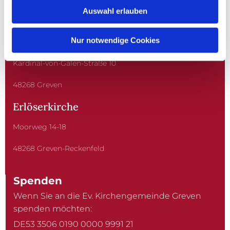
Auswahl erlauben
Nur notwendige Cookies
Christuskirche
Kardinal-von-Galen-Straße 10
48268 Greven
Erlöserkirche
Moorweg 14-18
48268 Greven-Reckenfeld
Spenden
Wenn Sie an die Ev. Kirchengemeinde Greven
spenden möchten:
DE53 3506 0190 0000 9991 21