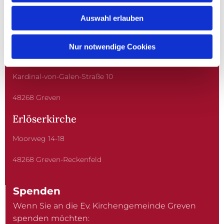
GREVEN
Auswahl erlauben
Nur notwendige Cookies
Christuskirche
Kardinal-von-Galen-Straße 10
48268 Greven
Erlöserkirche
Moorweg 14-18
48268 Greven-Reckenfeld
Spenden
Wenn Sie an die Ev. Kirchengemeinde Greven
spenden möchten: