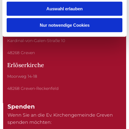
Auswahl erlauben
Nur notwendige Cookies
Christuskirche
Kardinal-von-Galen-Straße 10
48268 Greven
Erlöserkirche
Moorweg 14-18
48268 Greven-Reckenfeld
Spenden
Wenn Sie an die Ev. Kirchengemeinde Greven
spenden möchten: