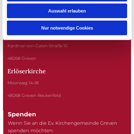
GREVEN
Auswahl erlauben
Nur notwendige Cookies
Christuskirche
Kardinal-von-Galen-Straße 10
48268 Greven
Erlöserkirche
Moorweg 14-18
48268 Greven-Reckenfeld
Spenden
Wenn Sie an die Ev. Kirchengemeinde Greven
spenden möchten: