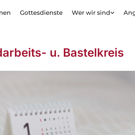
men
Gottesdienste
Wer wir sind
An
arbeits- u. Bastelkreis