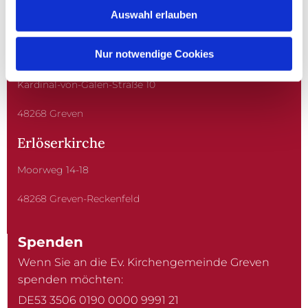
Auswahl erlauben
Nur notwendige Cookies
Christuskirche
Kardinal-von-Galen-Straße 10
48268 Greven
Erlöserkirche
Moorweg 14-18
48268 Greven-Reckenfeld
Spenden
Wenn Sie an die Ev. Kirchengemeinde Greven
spenden möchten:
DE53 3506 0190 0000 9991 21