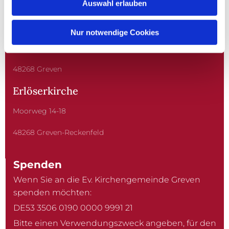
Auswahl erlauben
Christuskirche
Nur notwendige Cookies
Kardinal-von-Galen-Straße 10
48268 Greven
Erlöserkirche
Moorweg 14-18
48268 Greven-Reckenfeld
Spenden
Wenn Sie an die Ev. Kirchengemeinde Greven
spenden möchten:
DE53 3506 0190 0000 9991 21
Bitte einen Verwendungszweck angeben, für den