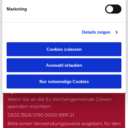
Marketing
Christuskirche
Kardinal-von-Galen-Straße 10
Details zeigen
48268 Greven
Erlöserkirche
Cookies zulassen
Moorweg 14-18
Auswahl erlauben
48268 Greven-Reckenfeld
Nur notwendige Cookies
Spenden
Wenn Sie an die Ev. Kirchengemeinde Greven
spenden möchten:
DE53 3506 0190 0000 9991 21
Bitte einen Verwendungszweck angeben, für den