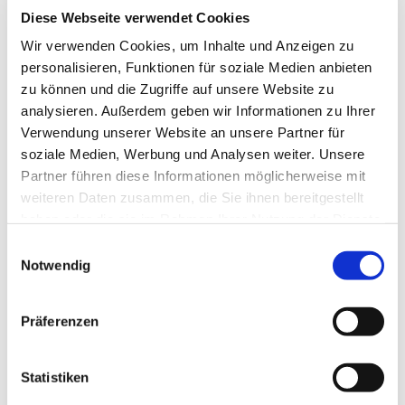
Diese Webseite verwendet Cookies
Wir verwenden Cookies, um Inhalte und Anzeigen zu
personalisieren, Funktionen für soziale Medien anbieten
Montag, 8. November 2027, 19:30
zu können und die Zugriffe auf unsere Website zu
Uhr
analysieren. Außerdem geben wir Informationen zu Ihrer
Verwendung unserer Website an unsere Partner für
soziale Medien, Werbung und Analysen weiter. Unsere
Partner führen diese Informationen möglicherweise mit
weiteren Daten zusammen, die Sie ihnen bereitgestellt
haben oder die sie im Rahmen Ihrer Nutzung der Dienste
gesammelt haben.
Einwilligungsauswahl
Notwendig
EV. KIRCHENGEMEINDE
Präferenzen
GREVEN
Statistiken