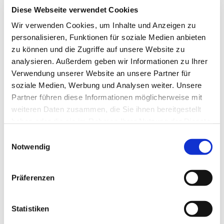
Diese Webseite verwendet Cookies
Wir verwenden Cookies, um Inhalte und Anzeigen zu
personalisieren, Funktionen für soziale Medien anbieten
Montag, 6. September 2027, 19:30
zu können und die Zugriffe auf unsere Website zu
Uhr
analysieren. Außerdem geben wir Informationen zu Ihrer
Verwendung unserer Website an unsere Partner für
soziale Medien, Werbung und Analysen weiter. Unsere
Partner führen diese Informationen möglicherweise mit
weiteren Daten zusammen, die Sie ihnen bereitgestellt
haben oder die sie im Rahmen Ihrer Nutzung der Dienste
gesammelt haben.
Einwilligungsauswahl
Notwendig
EV. KIRCHENGEMEINDE
Präferenzen
GREVEN
Statistiken