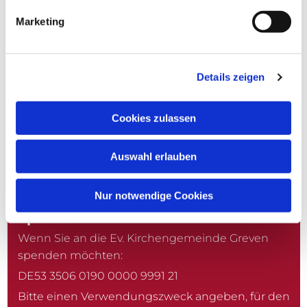
Marketing
Christuskirche
Kardinal-von-Galen-Straße 10
Details zeigen
48268 Greven
Erlöserkirche
Cookies zulassen
Moorweg 14-18
Auswahl erlauben
48268 Greven-Reckenfeld
Nur notwendige Cookies
Spenden
Wenn Sie an die Ev. Kirchengemeinde Greven
spenden möchten:
DE53 3506 0190 0000 9991 21
Bitte einen Verwendungszweck angeben, für den