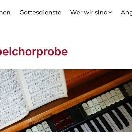
men
Gottesdienste
Wer wir sind
An
elchorprobe