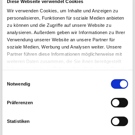
Diese Webseite verwendet Cookies
Wir verwenden Cookies, um Inhalte und Anzeigen zu
personalisieren, Funktionen für soziale Medien anbieten
Montag, 28. Juni 2027, 19:30 Uhr
zu können und die Zugriffe auf unsere Website zu
analysieren. Außerdem geben wir Informationen zu Ihrer
Verwendung unserer Website an unsere Partner für
soziale Medien, Werbung und Analysen weiter. Unsere
Partner führen diese Informationen möglicherweise mit
weiteren Daten zusammen, die Sie ihnen bereitgestellt
haben oder die sie im Rahmen Ihrer Nutzung der Dienste
gesammelt haben.
Einwilligungsauswahl
Notwendig
EV. KIRCHENGEMEINDE
Präferenzen
GREVEN
Statistiken