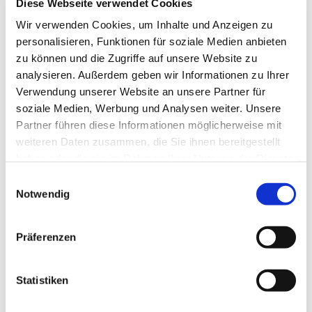
Diese Webseite verwendet Cookies
Wir verwenden Cookies, um Inhalte und Anzeigen zu
personalisieren, Funktionen für soziale Medien anbieten
Montag, 22. März 2027, 19:30 Uhr
zu können und die Zugriffe auf unsere Website zu
analysieren. Außerdem geben wir Informationen zu Ihrer
Verwendung unserer Website an unsere Partner für
soziale Medien, Werbung und Analysen weiter. Unsere
Partner führen diese Informationen möglicherweise mit
weiteren Daten zusammen, die Sie ihnen bereitgestellt
haben oder die sie im Rahmen Ihrer Nutzung der Dienste
gesammelt haben.
Einwilligungsauswahl
Notwendig
EV. KIRCHENGEMEINDE
Präferenzen
GREVEN
Statistiken