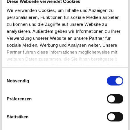
Diese Webseite verwendet Cookies
Wir verwenden Cookies, um Inhalte und Anzeigen zu
personalisieren, Funktionen für soziale Medien anbieten
Montag, 15. März 2027, 19:30 Uhr
zu können und die Zugriffe auf unsere Website zu
analysieren. Außerdem geben wir Informationen zu Ihrer
Verwendung unserer Website an unsere Partner für
soziale Medien, Werbung und Analysen weiter. Unsere
Partner führen diese Informationen möglicherweise mit
weiteren Daten zusammen, die Sie ihnen bereitgestellt
haben oder die sie im Rahmen Ihrer Nutzung der Dienste
gesammelt haben.
Einwilligungsauswahl
Notwendig
EV. KIRCHENGEMEINDE
Präferenzen
GREVEN
Statistiken