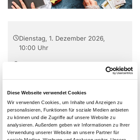
Dienstag, 1. Dezember 2026,
10:00 Uhr
Katharina-von-Bora Haus,
Kardinal-von-Galen-Straße 10,
48268 Greven
Diese Webseite verwendet Cookies
Elsbeth Kortkamp
Wir verwenden Cookies, um Inhalte und Anzeigen zu
personalisieren, Funktionen für soziale Medien anbieten
zu können und die Zugriffe auf unsere Website zu
analysieren. Außerdem geben wir Informationen zu Ihrer
Verwendung unserer Website an unsere Partner für
soziale Medien, Werbung und Analysen weiter. Unsere