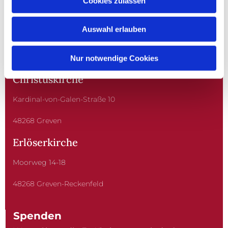
Cookies zulassen
EV. KIRCHENGEMEINDE
GREVEN
Auswahl erlauben
Nur notwendige Cookies
Christuskirche
Kardinal-von-Galen-Straße 10
48268 Greven
Erlöserkirche
Moorweg 14-18
48268 Greven-Reckenfeld
Spenden